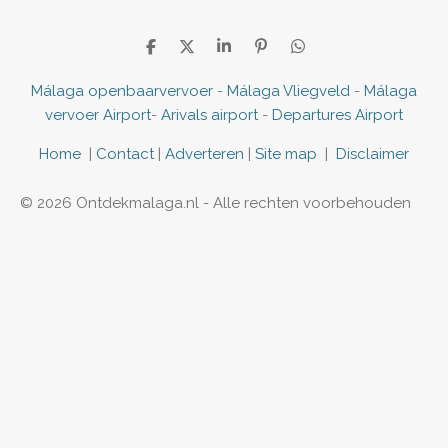
D
D
S
P
D
e
e
h
i
e
l
e
a
n
l
Málaga openbaarvervoer
-
Málaga Vliegveld
-
Málaga
e
l
r
n
e
vervoer Airport
-
Arivals airport
-
Departures Airport
n
e
e
n
n
Home
|
Contact
|
Adverteren
|
Site map
|
Disclaimer
© 2026 Ontdekmalaga.nl - Alle rechten voorbehouden