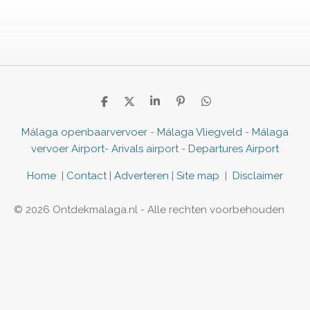
D
D
S
P
D
e
e
h
i
e
l
e
a
n
l
Málaga openbaarvervoer
-
Málaga Vliegveld
-
Málaga
e
l
r
n
e
vervoer Airport
-
Arivals airport
-
Departures Airport
n
e
e
n
n
Home
|
Contact
|
Adverteren
|
Site map
|
Disclaimer
© 2026 Ontdekmalaga.nl - Alle rechten voorbehouden