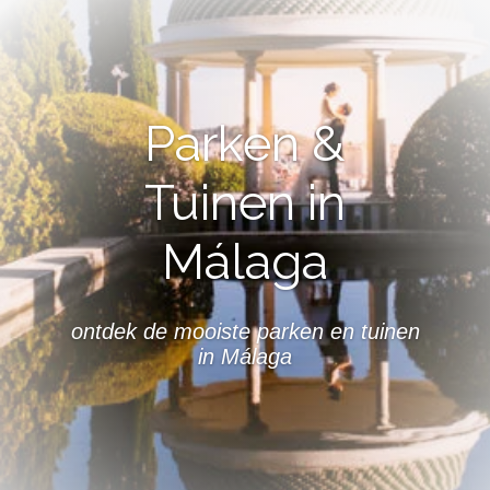
Parken &
Tuinen in
Málaga
ontdek de mooiste parken en tuinen
in Málaga