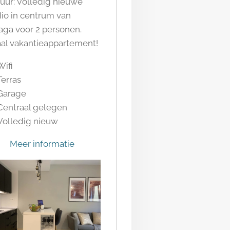
huur: Volledig nieuwe
dio in centrum van
aga voor 2 personen.
aal vakantieappartement!
Wifi
Terras
Garage
Centraal gelegen
Volledig nieuw
Meer informatie