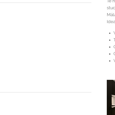
Te 
stu
Mál
Ide