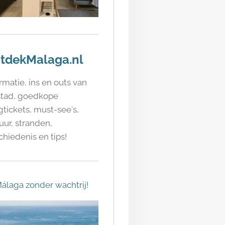
tdekMalaga.nl
rmatie, ins en outs van
stad, goedkope
gtickets, must-see's,
uur, stranden,
hiedenis en tips!
álaga zonder wachtrij!