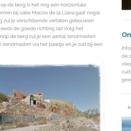
p de berg is het nog een horizontale
rrein bij calle Macizo de la Llana gaat nogal
g zul je verschillende verlaten gebouwen
steeds de goede richting op! Volg het
On
nop de berg zul je een aantal zendmasten
e zendmasten via het paadje en je zult bij een
Info
de 
vlie
cult
gesc
M