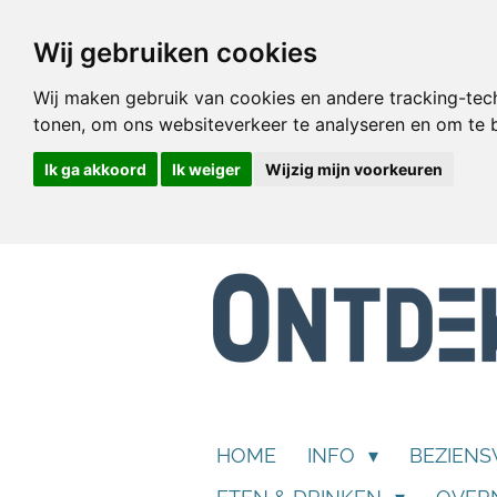
Ga
Wij gebruiken cookies
direct
naar
Wij maken gebruik van cookies en andere tracking-tec
de
tonen, om ons websiteverkeer te analyseren en om te
hoofdinhoud
Ik ga akkoord
Ik weiger
Wijzig mijn voorkeuren
HOME
INFO
BEZIEN