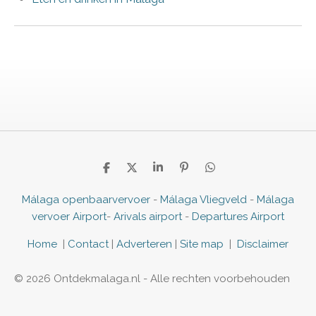
D
D
S
P
D
e
e
h
i
e
l
e
a
n
l
Málaga openbaarvervoer
-
Málaga Vliegveld
-
Málaga
e
l
r
n
e
vervoer Airport
-
Arivals airport
-
Departures Airport
n
e
e
n
n
Home
|
Contact
|
Adverteren
|
Site map
|
Disclaimer
© 2026 Ontdekmalaga.nl - Alle rechten voorbehouden