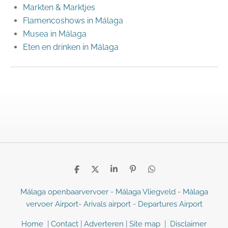
Markten & Marktjes
Flamencoshows in Málaga
Musea in Málaga
Eten en drinken in Málaga
D
D
S
P
D
e
e
h
i
e
l
e
a
n
l
Málaga openbaarvervoer
-
Málaga Vliegveld
-
Málaga
e
l
r
n
e
vervoer Airport
-
Arivals airport
-
Departures Airport
n
e
e
n
n
Home
|
Contact
|
Adverteren
|
Site map
|
Disclaimer