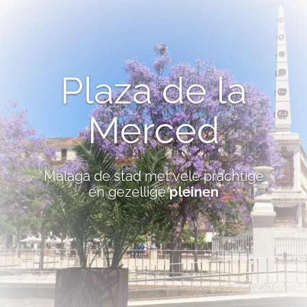
Plaza de la
Merced
Málaga de stad met vele prachtige
en gezellige
pleinen