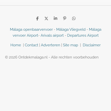
D
D
S
P
D
e
e
h
i
e
l
e
a
n
l
Málaga openbaarvervoer
-
Málaga Vliegveld
-
Málaga
e
l
r
n
e
vervoer Airport
-
Arivals airport
-
Departures Airport
n
e
e
n
n
Home
|
Contact
|
Adverteren
|
Site map
|
Disclaimer
© 2026 Ontdekmalaga.nl - Alle rechten voorbehouden