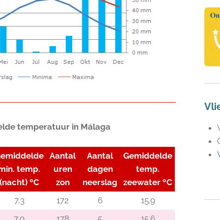
Vli
lde temperatuur in Málaga
emiddelde
Aantal
Aantal
Gemiddelde
min. temp.
uren
dagen
temp.
(nacht)
ºC
zon
neerslag
zeewater
ºC
7,3
172
6
15.9
7,9
178
5
15.6