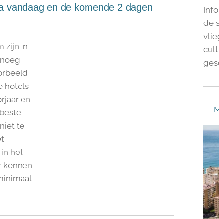
ga vandaag en de komende 2 dagen
Info
de 
vlie
 zijn in
cult
genoeg
gesc
oorbeeld
e hotels
rjaar en
M
 beste
niet te
et
 in het
r kennen
minimaal