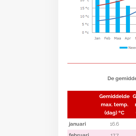
De gemidde
Gemiddelde
G
max. temp.
(dag)
ºC
januari
16.6
februari
17.7