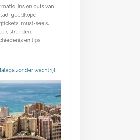
rmatie, ins en outs van
stad, goedkope
gtickets, must-see's,
uur, stranden,
hiedenis en tips!
álaga zonder wachtrij!