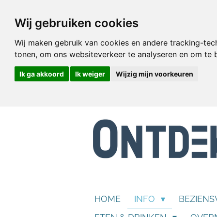
Ga
Wij gebruiken cookies
direct
naar
Wij maken gebruik van cookies en andere tracking-tec
de
tonen, om ons websiteverkeer te analyseren en om te
hoofdinhoud
Ik ga akkoord
Ik weiger
Wijzig mijn voorkeuren
HOME
INFO
BEZIEN