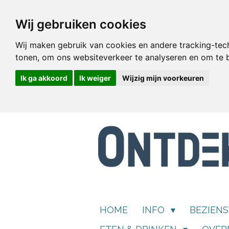
Ga
Wij gebruiken cookies
direct
naar
Wij maken gebruik van cookies en andere tracking-tec
de
tonen, om ons websiteverkeer te analyseren en om te
hoofdinhoud
Ik ga akkoord
Ik weiger
Wijzig mijn voorkeuren
HOME
INFO
BEZIEN