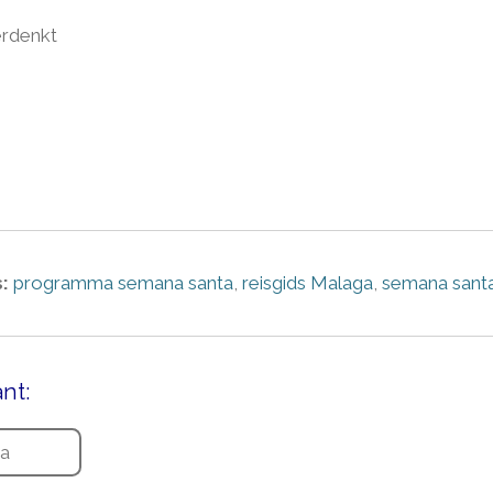
erdenkt
:
programma semana santa
,
reisgids Malaga
,
semana santa
nt:
ga