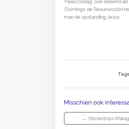
‘Paaszondag’, ook bekend als
‘Domingo de Resurrección’,h
man de opstanding Jezus
Tags
Misschien ook interessa
← Stedentrips Mála