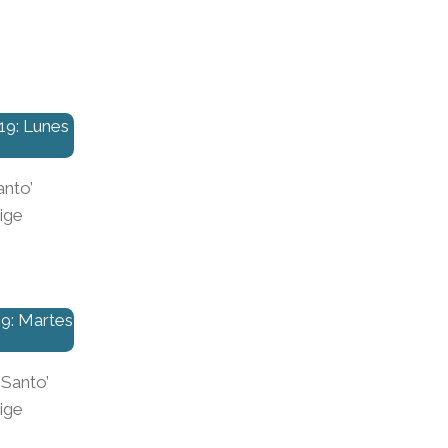
19: Lunes
anto’
lige
9: Martes
 Santo’
lige