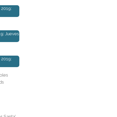
 2019:
9: Jueves
 2019:
coles
ds
es Santa'