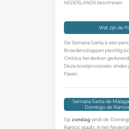
NEDERLANDS beschreven.
Wat zijn de P
De Semana Santa is een perio
Broederschappen plechtig bo
Christus herdenken gedurende 
Deze boetprocessies vinden 
Pasen.
Semana Santa de Málaga
Domingo de Ramo
Op
zondag
vindt de ‘Doming
Ramos’ plaats, in het Nederl