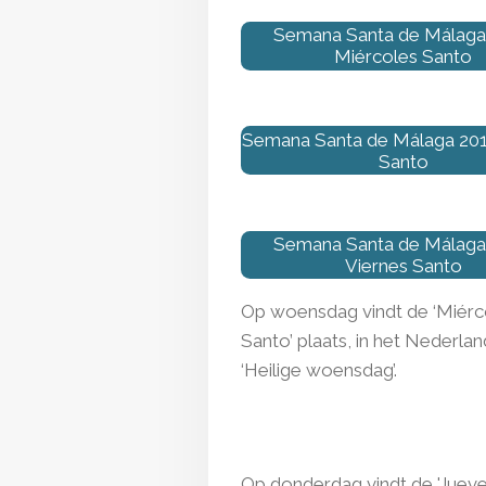
Semana Santa de Málaga
Miércoles Santo
Semana Santa de Málaga 201
Santo
Semana Santa de Málaga
Viernes Santo
Op
woensdag
vindt de ‘Miér
Santo’ plaats, in het Nederlan
‘Heilige woensdag’.
Op
donderdag
vindt de 'Juev