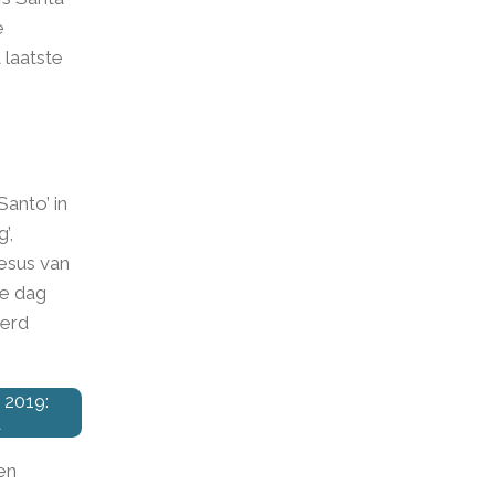
e
 laatste
Santo’ in
’,
esus van
ze dag
ierd
 2019:
a
en