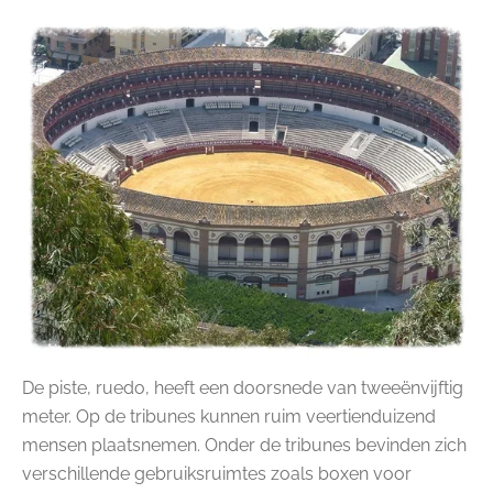
De piste, ruedo, heeft een doorsnede van tweeënvijftig
meter. Op de tribunes kunnen ruim veertienduizend
mensen plaatsnemen. Onder de tribunes bevinden zich
verschillende gebruiksruimtes zoals boxen voor