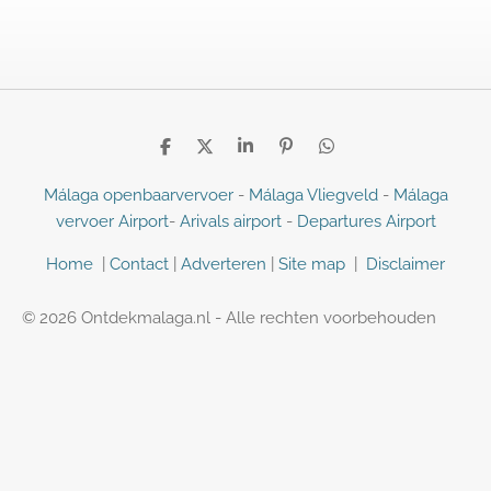
D
D
S
P
D
e
e
h
i
e
l
e
a
n
l
Málaga openbaarvervoer
-
Málaga Vliegveld
-
Málaga
e
l
r
n
e
vervoer Airport
-
Arivals airport
-
Departures Airport
n
e
e
n
n
Home
|
Contact
|
Adverteren
|
Site map
|
Disclaimer
© 2026 Ontdekmalaga.nl - Alle rechten voorbehouden