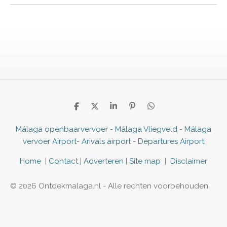
D
D
S
P
D
e
e
h
i
e
l
e
a
n
l
Málaga openbaarvervoer
-
Málaga Vliegveld
-
Málaga
e
l
r
n
e
vervoer Airport
-
Arivals airport
-
Departures Airport
n
e
e
n
n
Home
|
Contact
|
Adverteren
|
Site map
|
Disclaimer
© 2026 Ontdekmalaga.nl - Alle rechten voorbehouden