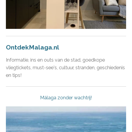
OntdekMalaga.nl
Informatie, ins en outs van de stad, goedkope
vliegtickets, must-see's, cultuur, stranden, geschiedenis
en tips!
Málaga zonder wachtrij!