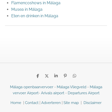
Flamencoshows in Málaga
Musea in Málaga
Eten en drinken in Málaga
D
D
S
P
D
e
e
h
i
e
l
e
a
n
l
Málaga openbaarvervoer
-
Málaga Vliegveld
-
Málaga
e
l
r
n
e
vervoer Airport
-
Arivals airport
-
Departures Airport
n
e
e
n
n
Home
|
Contact
|
Adverteren
|
Site map
|
Disclaimer