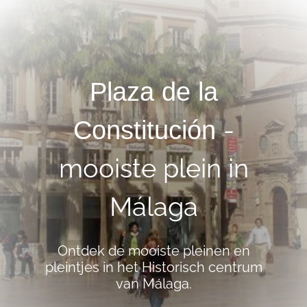
Plaza de la
-
Constitución
mooiste
plein in
Málaga
Ontdek de mooiste pleinen en
pleintjes in het Historisch centrum
van Málaga.