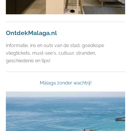
OntdekMalaga.nl
Informatie, ins en outs van de stad, goedkope
vliegtickets, must-see's, cultuur, stranden,
geschiedenis en tips!
Málaga zonder wachtrij!