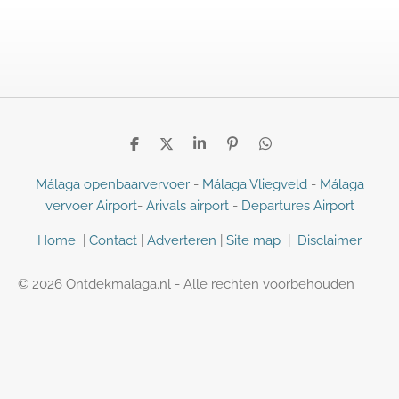
D
D
S
P
D
e
e
h
i
e
l
e
a
n
l
Málaga openbaarvervoer
-
Málaga Vliegveld
-
Málaga
e
l
r
n
e
vervoer Airport
-
Arivals airport
-
Departures Airport
n
e
e
n
n
Home
|
Contact
|
Adverteren
|
Site map
|
Disclaimer
© 2026 Ontdekmalaga.nl - Alle rechten voorbehouden