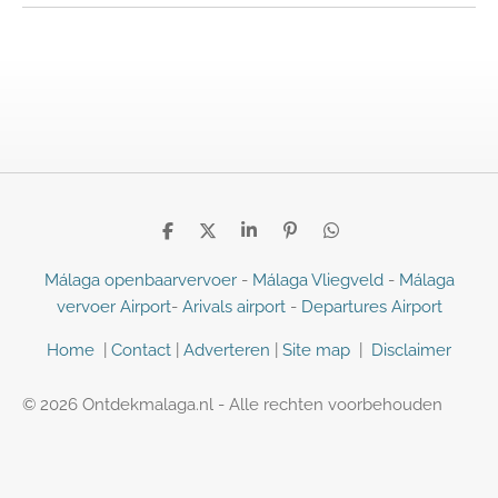
D
D
S
P
D
e
e
h
i
e
l
e
a
n
l
Málaga openbaarvervoer
-
Málaga Vliegveld
-
Málaga
e
l
r
n
e
vervoer Airport
-
Arivals airport
-
Departures Airport
n
e
e
n
n
Home
|
Contact
|
Adverteren
|
Site map
|
Disclaimer
© 2026 Ontdekmalaga.nl - Alle rechten voorbehouden