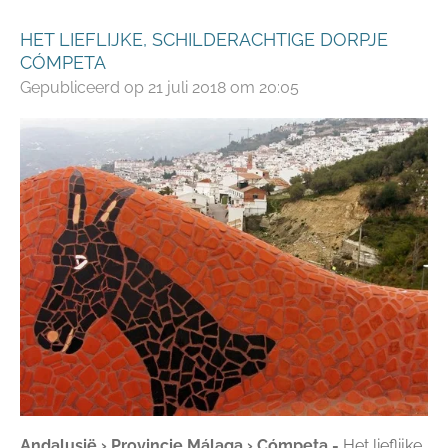
HET LIEFLIJKE, SCHILDERACHTIGE DORPJE
CÓMPETA
Gepubliceerd op 21 juli 2018 om 20:05
Andalusië › Provincie Málaga › Cómpeta -
Het lieflijke