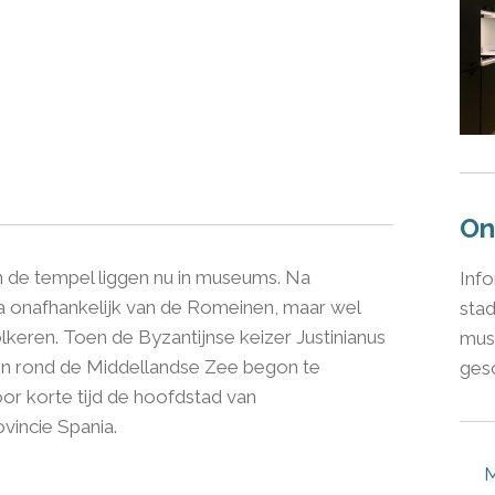
On
en de tempel liggen nu in museums. Na
Info
 onafhankelijk van de Romeinen, maar wel
stad
keren. Toen de Byzantijnse keizer Justinianus
must
en rond de Middellandse Zee begon te
gesc
r korte tijd de hoofdstad van
vincie Spania.
M