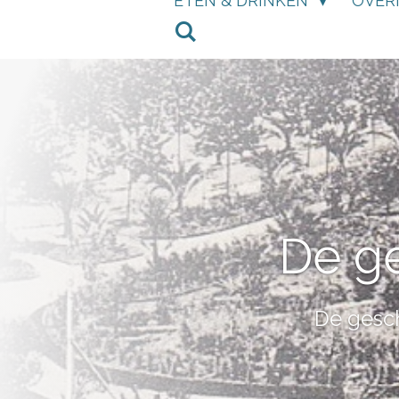
ETEN & DRINKEN
OVER
De g
De gesch