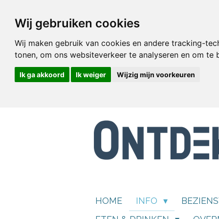
Ga
Wij gebruiken cookies
direct
naar
Wij maken gebruik van cookies en andere tracking-tec
de
tonen, om ons websiteverkeer te analyseren en om te
hoofdinhoud
Ik ga akkoord
Ik weiger
Wijzig mijn voorkeuren
HOME
INFO
BEZIEN