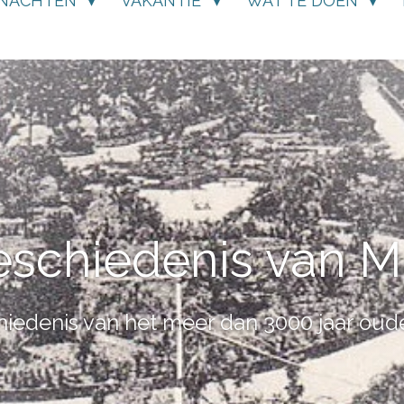
NACHTEN
VAKANTIE
WAT TE DOEN
eschiedenis van M
iedenis van het meer dan 3000 jaar ou