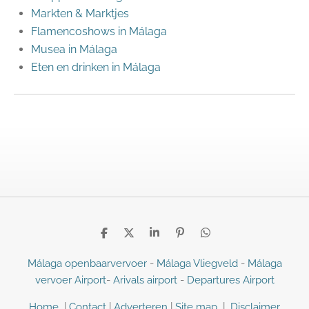
Markten & Marktjes
Flamencoshows in Málaga
Musea in Málaga
Eten en drinken in Málaga
D
D
S
P
D
e
e
h
i
e
l
e
a
n
l
Málaga openbaarvervoer
-
Málaga Vliegveld
-
Málaga
e
l
r
n
e
vervoer Airport
-
Arivals airport
-
Departures Airport
n
e
e
n
n
Home
|
Contact
|
Adverteren
|
Site map
|
Disclaimer