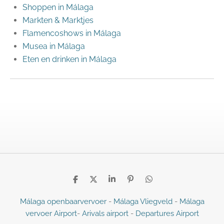
Shoppen in Málaga
Markten & Marktjes
Flamencoshows in Málaga
Musea in Málaga
Eten en drinken in Málaga
D
D
S
P
D
e
e
h
i
e
l
e
a
n
l
Málaga openbaarvervoer
-
Málaga Vliegveld
-
Málaga
e
l
r
n
e
vervoer Airport
-
Arivals airport
-
Departures Airport
n
e
e
n