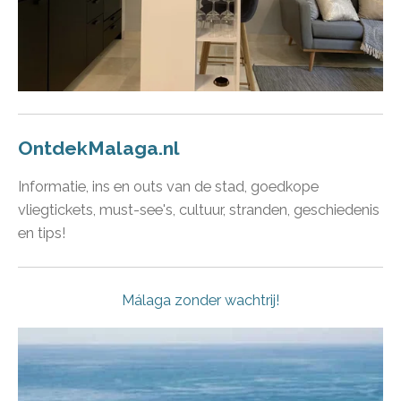
OntdekMalaga.nl
Informatie, ins en outs van de stad, goedkope
vliegtickets, must-see's, cultuur, stranden, geschiedenis
en tips!
Málaga zonder wachtrij!