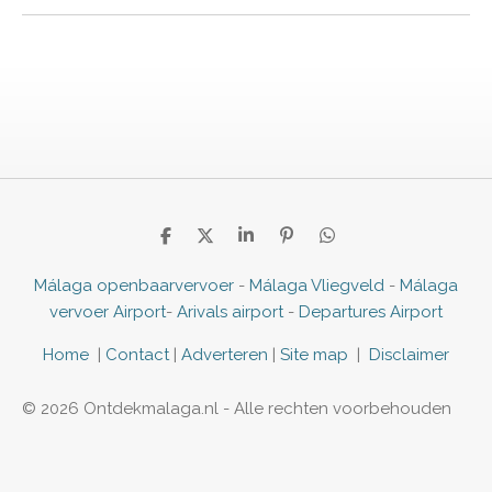
D
D
S
P
D
e
e
h
i
e
l
e
a
n
l
Málaga openbaarvervoer
-
Málaga Vliegveld
-
Málaga
e
l
r
n
e
vervoer Airport
-
Arivals airport
-
Departures Airport
n
e
e
n
n
Home
|
Contact
|
Adverteren
|
Site map
|
Disclaimer
© 2026 Ontdekmalaga.nl - Alle rechten voorbehouden