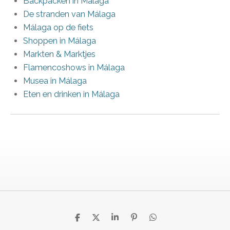
Backpacken in Málaga
De stranden van Málaga
Málaga op de fiets
Shoppen in Málaga
Markten & Marktjes
Flamencoshows in Málaga
Musea in Málaga
Eten en drinken in Málaga
D
D
S
P
D
e
e
h
i
e