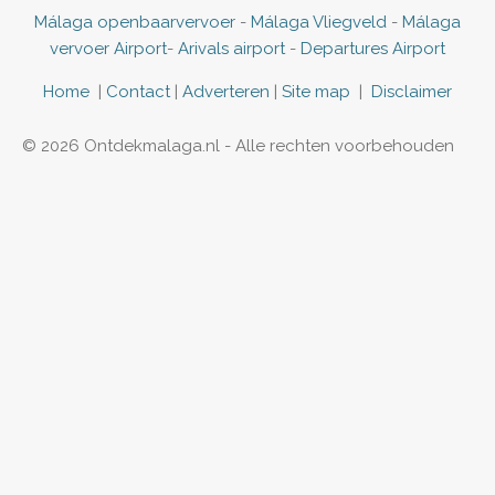
l
e
a
n
l
Málaga openbaarvervoer
-
Málaga Vliegveld
-
Málaga
e
l
r
n
e
vervoer Airport
-
Arivals airport
-
Departures Airport
n
e
e
n
n
Home
|
Contact
|
Adverteren
|
Site map
|
Disclaimer
© 2026 Ontdekmalaga.nl - Alle rechten voorbehouden