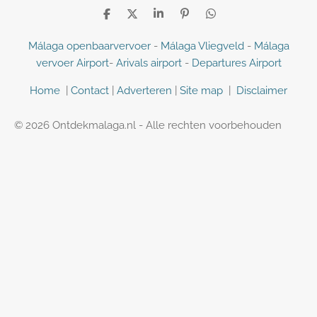
D
D
S
P
D
e
e
h
i
e
l
e
a
n
l
Málaga openbaarvervoer
-
Málaga Vliegveld
-
Málaga
e
l
r
n
e
vervoer Airport
-
Arivals airport
-
Departures Airport
n
e
e
n
n
Home
|
Contact
|
Adverteren
|
Site map
|
Disclaimer
© 2026 Ontdekmalaga.nl - Alle rechten voorbehouden