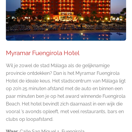
Myramar Fuengirola Hotel
Wil je zowel de stad Málaga als de gelijknamige
provincie ontdekken? Dan is het Myramar Fuengirola
Hotel de ideale keus. Het stadscentrum van Málaga ligt
op zo’n 25 minuten afstand met de auto en binnen een
paar minuten ben je op het award winnende Fuengirola
Beach. Het hotel bevindt zich daarnaast in een wijk die
vooral ’s avonds opleeft, met veel restaurants, bars en
clubs op loopafstand.
Waar
: Calle San Miguel 1, Fuengirola