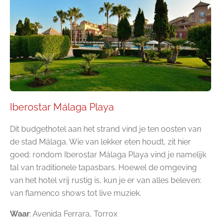
Iberostar Málaga Playa
Dit budgethotel aan het strand vind je ten oosten van
de stad Málaga. Wie van lekker eten houdt, zit hier
goed: rondom Iberostar Málaga Playa vind je namelijk
tal van traditionele tapasbars. Hoewel de omgeving
van het hotel vrij rustig is, kun je er van alles beleven:
van flamenco shows tot live muziek.
Waar
: Avenida Ferrara, Torrox