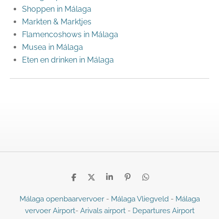
Shoppen in Málaga
Markten & Marktjes
Flamencoshows in Málaga
Musea in Málaga
Eten en drinken in Málaga
D
D
S
P
D
e
e
h
i
e
l
e
a
n
l
Málaga openbaarvervoer
-
Málaga Vliegveld
-
Málaga
e
l
r
n
e
vervoer Airport
-
Arivals airport
-
Departures Airport
n
e
e
n