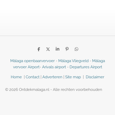
D
D
S
P
D
e
e
h
i
e
l
e
a
n
l
Málaga openbaarvervoer
-
Málaga Vliegveld
-
Málaga
e
l
r
n
e
vervoer Airport
-
Arivals airport
-
Departures Airport
n
e
e
n
n
Home
|
Contact
|
Adverteren
|
Site map
|
Disclaimer
© 2026 Ontdekmalaga.nl - Alle rechten voorbehouden